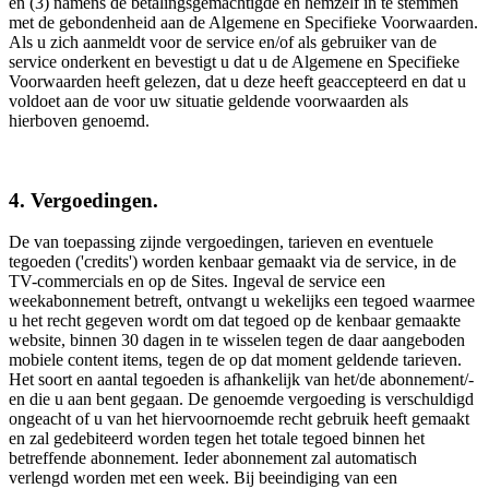
en (3) namens de betalingsgemachtigde en hemzelf in te stemmen
met de gebondenheid aan de Algemene en Specifieke Voorwaarden.
Als u zich aanmeldt voor de service en/of als gebruiker van de
service onderkent en bevestigt u dat u de Algemene en Specifieke
Voorwaarden heeft gelezen, dat u deze heeft geaccepteerd en dat u
voldoet aan de voor uw situatie geldende voorwaarden als
hierboven genoemd.
4. Vergoedingen.
De van toepassing zijnde vergoedingen, tarieven en eventuele
tegoeden ('credits') worden kenbaar gemaakt via de service, in de
TV-commercials en op de Sites. Ingeval de service een
weekabonnement betreft, ontvangt u wekelijks een tegoed waarmee
u het recht gegeven wordt om dat tegoed op de kenbaar gemaakte
website, binnen 30 dagen in te wisselen tegen de daar aangeboden
mobiele content items, tegen de op dat moment geldende tarieven.
Het soort en aantal tegoeden is afhankelijk van het/de abonnement/-
en die u aan bent gegaan. De genoemde vergoeding is verschuldigd
ongeacht of u van het hiervoornoemde recht gebruik heeft gemaakt
en zal gedebiteerd worden tegen het totale tegoed binnen het
betreffende abonnement. Ieder abonnement zal automatisch
verlengd worden met een week. Bij beeindiging van een