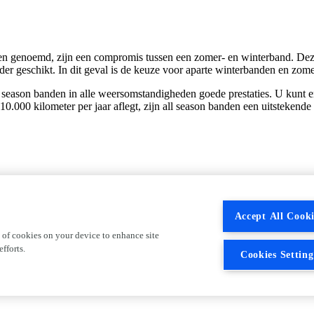
en genoemd, zijn een compromis tussen een zomer- en winterband. Deze 
er geschikt. In dit geval is de keuze voor aparte winterbanden en zome
 season banden in alle weersomstandigheden goede prestaties. U kunt e
0.000 kilometer per jaar aflegt, zijn all season banden een uitstekende
erbanden. Rijdt u met oudere all weather banden? Controleer dan goed o
eld in Duitsland gelden.
Accept All Cooki
 of cookies on your device to enhance site
fforts.
Cookies Setting
k all season banden, waaronder Pirelli, Continental, Michelin, Dunlop
merk fabrikanten worden geproduceerd. Zo is er voor ieder budget een 