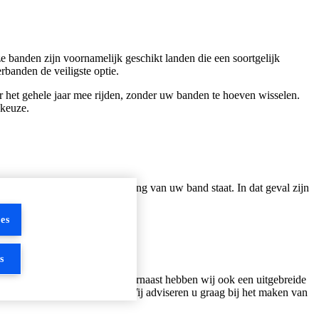
banden zijn voornamelijk geschikt landen die een soortgelijk
rbanden de veiligste optie.
r het gehele jaar mee rijden, zonder uw banden te hoeven wisselen.
 keuze.
f er een sneeuwvlok op de wang van uw band staat. In dat geval zijn
es
s
, Goodyear en Vredestein. Daarnaast hebben wij ook een uitgebreide
bijpassende all season band! Wij adviseren u graag bij het maken van