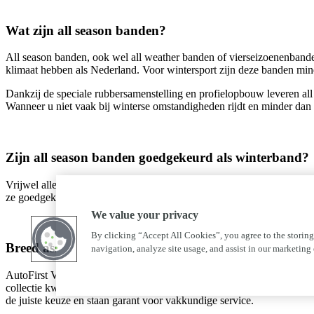
Wat zijn all season banden?
All season banden, ook wel all weather banden of vierseizoenenband
klimaat hebben als Nederland. Voor wintersport zijn deze banden mind
Dankzij de speciale rubbersamenstelling en profielopbouw leveren all
Wanneer u niet vaak bij winterse omstandigheden rijdt en minder dan 1
Zijn all season banden goedgekeurd als winterband?
Vrijwel alle nieuwe all season banden zijn ook goedgekeurd als wint
ze goedgekeurd en voldoen ze ook aan de strenge regels die bijvoorbe
We value your privacy
By clicking “Accept All Cookies”, you agree to the storing
Breed assortiment all season banden
navigation, analyze site usage, and assist in our marketing e
AutoFirst Van Den Broek in Budel levert een breed assortiment A-mer
collectie kwalitatieve all weather banden van huismerken die door A-
de juiste keuze en staan garant voor vakkundige service.